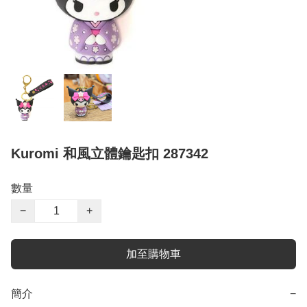
Kuromi 和風立體鑰匙扣 287342
數量
−
+
加至購物車
簡介
−