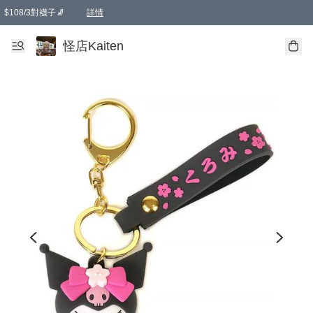
$108/3對襪子🧦
詳情
卡通傘☂️2把8折
購物滿 HKD 650.00即享免運費優惠！（適用於 本地送貨、本地取貨 )
詳情
怪店Kaiten