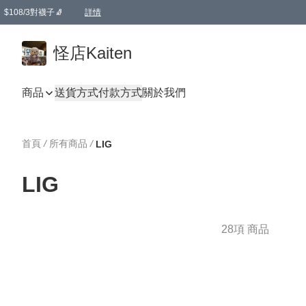
$108/3對襪子🧦
詳情
卡通傘☂️2把8折
購物滿 HKD 650.00即享免運費優惠！（適用於 本地送貨、本地取貨 )
詳情
怪店Kaiten
商品
送貨方式
付款方式
關於我們
首頁
/
所有商品
/
LIG
LIG
28項 商品