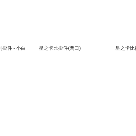
掛件 - 小白
星之卡比掛件(閉口)
星之卡比