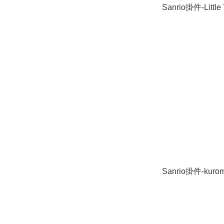
Sanrio掛件-Little 
Sanrio掛件-kurom