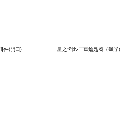
掛件(開口)
星之卡比-三重鑰匙圈（飄浮）