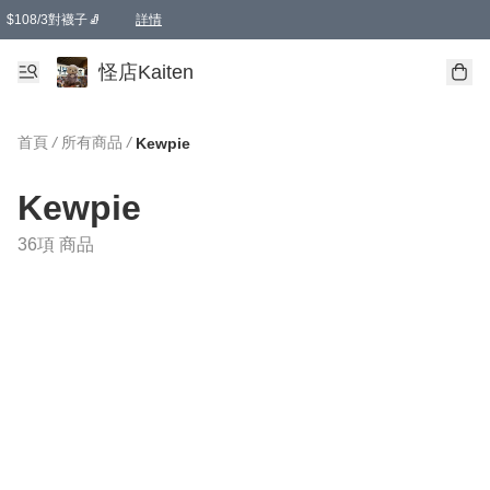
$108/3對襪子🧦
詳情
卡通傘☂️2把8折
購物滿 HKD 650.00即享免運費優惠！（適用於 本地送貨、本地取貨 )
詳情
怪店Kaiten
首頁
/
所有商品
/
Kewpie
Kewpie
36項 商品