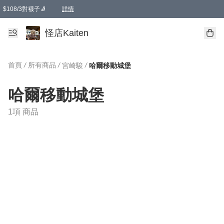
$108/3對襪子🧦
詳情
卡通傘☂️2把8折
購物滿 HKD 650.00即享免運費優惠！（適用於 本地送貨、本地取貨 )
詳情
怪店Kaiten
首頁
/
所有商品
/
/
宮崎駿
哈爾移動城堡
哈爾移動城堡
1項 商品