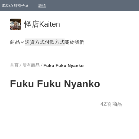
$108/3對襪子🧦
詳情
卡通傘☂️2把8折
購物滿 HKD 650.00即享免運費優惠！（適用於 本地送貨、本地取貨 )
詳情
怪店Kaiten
商品
送貨方式
付款方式
關於我們
首頁
/
所有商品
/
Fuku Fuku Nyanko
Fuku Fuku Nyanko
42項 商品