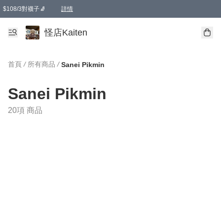
$108/3對襪子🧦
詳情
卡通傘☂️2把8折
購物滿 HKD 650.00即享免運費優惠！（適用於 本地送貨、本地取貨 )
詳情
怪店Kaiten
首頁
/
所有商品
/
Sanei Pikmin
Sanei Pikmin
20項 商品