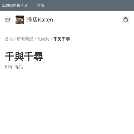
$108/3對襪子🧦
詳情
卡通傘☂️2把8折
購物滿 HKD 650.00即享免運費優惠！（適用於 本地送貨、本地取貨 )
詳情
怪店Kaiten
首頁
/
所有商品
/
/
宮崎駿
千與千尋
千與千尋
6項 商品