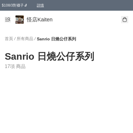
$108/3對襪子🧦
詳情
卡通傘☂️2把8折
購物滿 HKD 650.00即享免運費優惠！（適用於 本地送貨、本地取貨 )
詳情
怪店Kaiten
首頁
/
所有商品
/
Sanrio 日燒公仔系列
Sanrio 日燒公仔系列
17項 商品