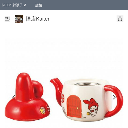
$108/3對襪子🧦
詳情
卡通傘☂️2把8折
購物滿 HKD 650.00即享免運費優惠！（適用於 本地送貨、本地取貨 )
詳情
怪店Kaiten