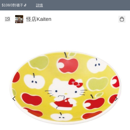
$108/3對襪子🧦
詳情
卡通傘☂️2把8折
購物滿 HKD 650.00即享免運費優惠！（適用於 本地送貨、本地取貨 )
詳情
怪店Kaiten