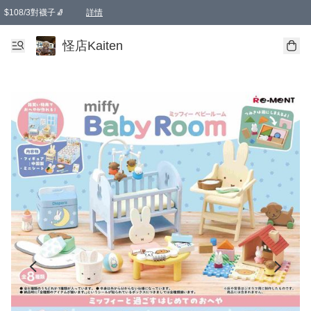
$108/3對襪子🧦
詳情
卡通傘☂️2把8折
購物滿 HKD 650.00即享免運費優惠！（適用於 本地送貨、本地取貨 )
詳情
怪店Kaiten