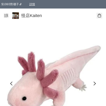
$108/3對襪子🧦
詳情
卡通傘☂️2把8折
購物滿 HKD 650.00即享免運費優惠！（適用於 本地送貨、本地取貨 )
詳情
怪店Kaiten