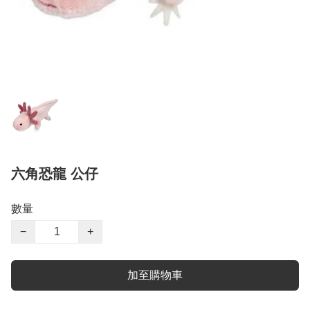
六角恐龍 公仔
數量
−
+
加至購物車