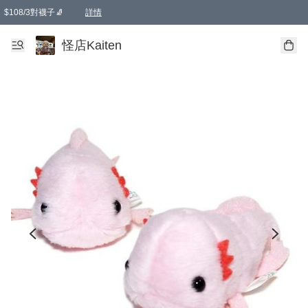
$108/3對襪子🧦
詳情
卡通傘☂️2把8折
購物滿 HKD 650.00即享免運費優惠！（適用於 本地送貨、本地取貨 )
詳情
怪店Kaiten