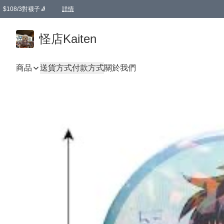
$108/3對襪子🧦
詳情
卡通傘☂️2把8折
購物滿 HKD 650.00即享免運費優惠！（適用於 本地送貨、本地取貨 )
詳情
怪店Kaiten
商品
送貨方式
付款方式
關於我們