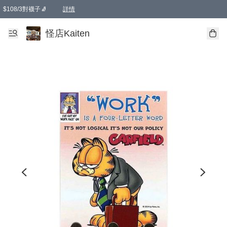
$108/3對襪子🧦
詳情
卡通傘☂️2把8折
購物滿 HKD 650.00即享免運費優惠！（適用於 本地送貨、本地取貨 )
詳情
怪店Kaiten