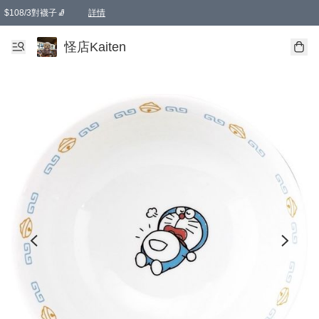
$108/3對襪子🧦
詳情
卡通傘☂️2把8折
購物滿 HKD 650.00即享免運費優惠！（適用於 本地送貨、本地取貨 )
詳情
怪店Kaiten