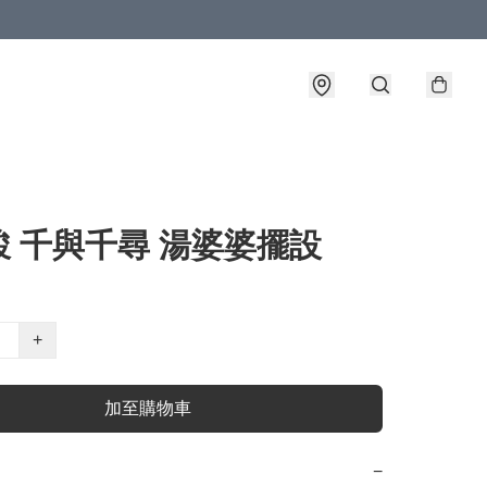
駿 千與千尋 湯婆婆擺設
+
加至購物車
−