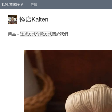
$108/3對襪子🧦
詳情
卡通傘☂️2把8折
購物滿 HKD 650.00即享免運費優惠！（適用於 本地送貨、本地取貨 )
詳情
怪店Kaiten
商品
送貨方式
付款方式
關於我們