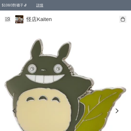
$108/3對襪子🧦
詳情
卡通傘☂️2把8折
購物滿 HKD 650.00即享免運費優惠！（適用於 本地送貨、本地取貨 )
詳情
怪店Kaiten