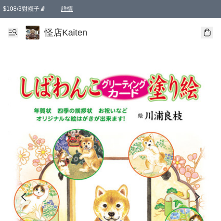
$108/3對襪子🧦
詳情
卡通傘☂️2把8折
購物滿 HKD 650.00即享免運費優惠！（適用於 本地送貨、本地取貨 )
詳情
怪店Kaiten