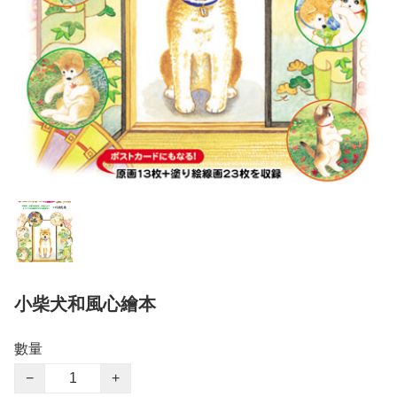
小柴犬和風心繪本
數量
−
+