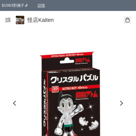
$108/3對襪子🧦
詳情
卡通傘☂️2把8折
購物滿 HKD 650.00即享免運費優惠！（適用於 本地送貨、本地取貨 )
詳情
怪店Kaiten