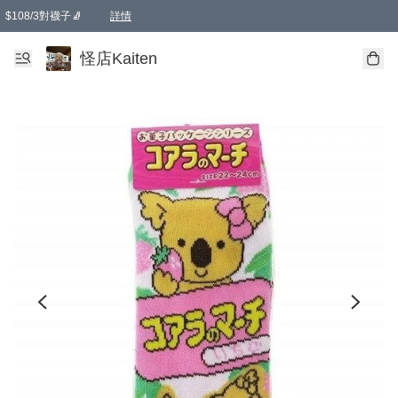
$108/3對襪子🧦
詳情
卡通傘☂️2把8折
購物滿 HKD 650.00即享免運費優惠！（適用於 本地送貨、本地取貨 )
詳情
怪店Kaiten