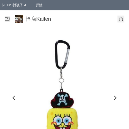
$108/3對襪子🧦
詳情
卡通傘☂️2把8折
購物滿 HKD 650.00即享免運費優惠！（適用於 本地送貨、本地取貨 )
詳情
怪店Kaiten