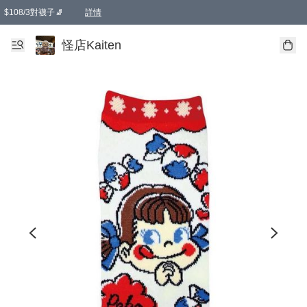
$108/3對襪子🧦
詳情
卡通傘☂️2把8折
購物滿 HKD 650.00即享免運費優惠！（適用於 本地送貨、本地取貨 )
詳情
怪店Kaiten