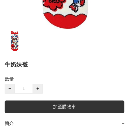
牛奶妹襪
數量
−
+
加至購物車
簡介
−