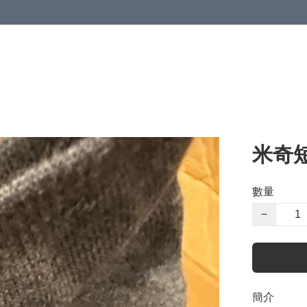
米奇
數量
−
簡介