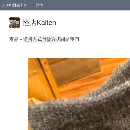
$108/3對襪子🧦
詳情
卡通傘☂️2把8折
購物滿 HKD 650.00即享免運費優惠！（適用於 本地送貨、本地取貨 )
詳情
怪店Kaiten
商品
送貨方式
付款方式
關於我們