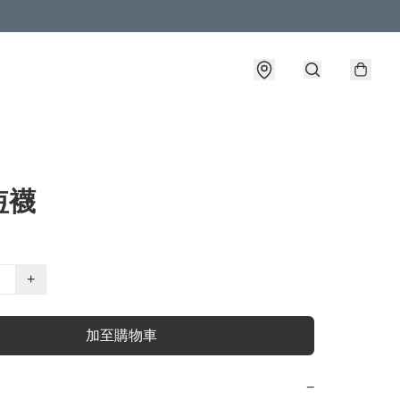
短襪
+
加至購物車
−