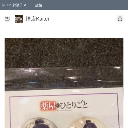
$108/3對襪子🧦
詳情
卡通傘☂️2把8折
購物滿 HKD 650.00即享免運費優惠！（適用於 本地送貨、本地取貨 )
詳情
怪店Kaiten