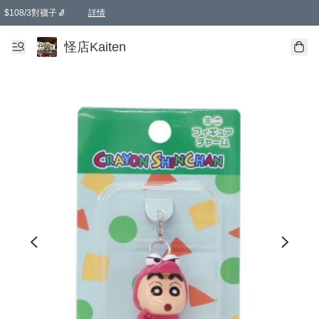
$108/3對襪子🧦
詳情
卡通傘☂️2把8折
購物滿 HKD 650.00即享免運費優惠！（適用於 本地送貨、本地取貨 )
詳情
怪店Kaiten