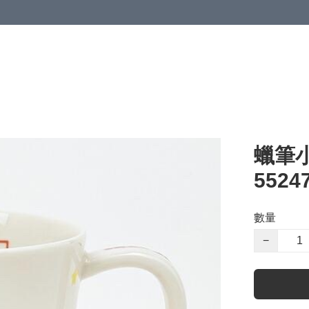
蠟筆小
5524
數量
−