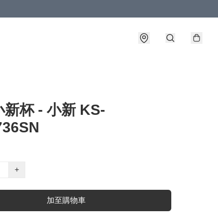
新杯 - 小新 KS-
736SN
+
加至購物車