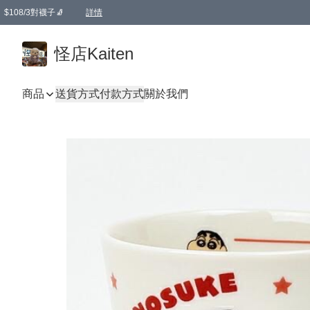
$108/3對襪子🧦
詳情
卡通傘☂️2把8折
購物滿 HKD 650.00即享免運費優惠！（適用於 本地送貨、本地取貨 )
詳情
怪店Kaiten
商品
送貨方式
付款方式
關於我們