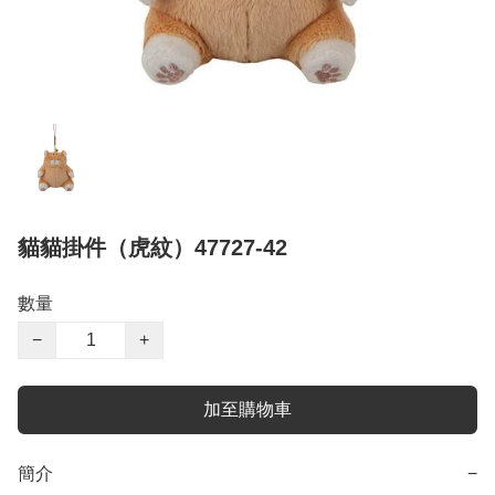
貓貓掛件（虎紋）47727-42
數量
−
+
加至購物車
簡介
−