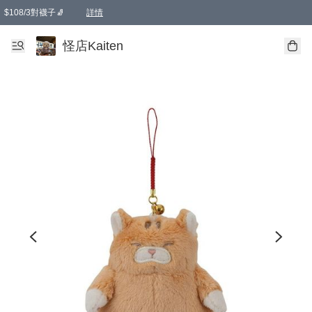
$108/3對襪子🧦
詳情
卡通傘☂️2把8折
購物滿 HKD 650.00即享免運費優惠！（適用於 本地送貨、本地取貨 )
詳情
怪店Kaiten