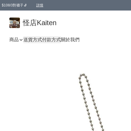
$108/3對襪子🧦
詳情
卡通傘☂️2把8折
購物滿 HKD 650.00即享免運費優惠！（適用於 本地送貨、本地取貨 )
詳情
怪店Kaiten
商品
送貨方式
付款方式
關於我們