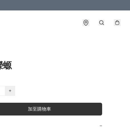
蠑螈
+
加至購物車
−