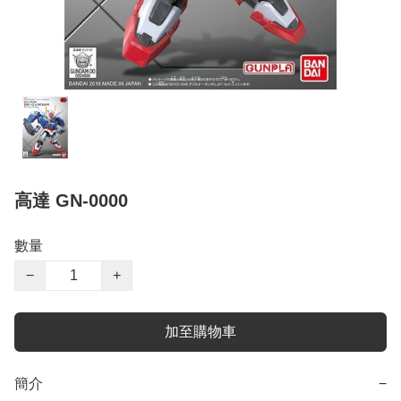
高達 GN-0000
數量
−
+
加至購物車
簡介
−