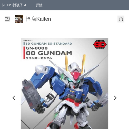
$108/3對襪子🧦
詳情
卡通傘☂️2把8折
購物滿 HKD 650.00即享免運費優惠！（適用於 本地送貨、本地取貨 )
詳情
怪店Kaiten