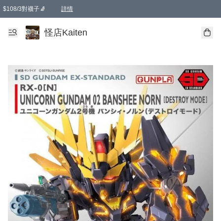
$108/3對襪子🧦
詳情
卡通傘☂️2把8折
購物滿 HKD 650.00即享免運費優惠！（適用於 本地送貨、本地取貨 )
詳情
怪店Kaiten