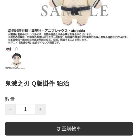
鬼滅之刃 Q版掛件 狛治
數量
−
+
加至購物車