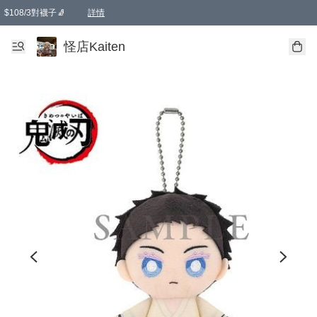
$108/3對襪子🧦
詳情
卡通傘☂️2把8折
購物滿 HKD 650.00即享免運費優惠！（適用於 本地送貨、本地取貨 )
詳情
怪店Kaiten