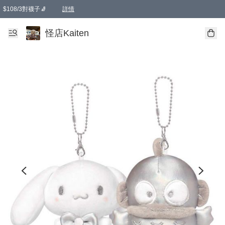
$108/3對襪子🧦
詳情
卡通傘☂️2把8折
購物滿 HKD 650.00即享免運費優惠！（適用於 本地送貨、本地取貨 )
詳情
怪店Kaiten