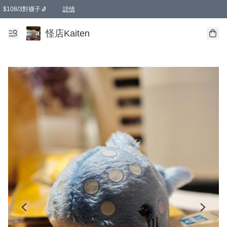
$108/3對襪子🧦
詳情
卡通傘☂️2把8折
購物滿 HKD 650.00即享免運費優惠！（適用於 本地送貨、本地取貨 )
詳情
怪店Kaiten