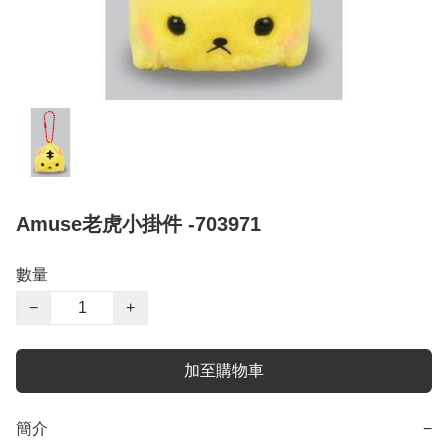
Amuse老虎小掛件 -703971
數量
−
+
加至購物車
簡介
−