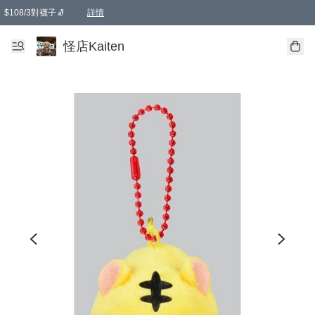
$108/3對襪子🧦
詳情
卡通傘☂️2把8折
購物滿 HKD 650.00即享免運費優惠！（適用於 本地送貨、本地取貨 )
詳情
怪店Kaiten