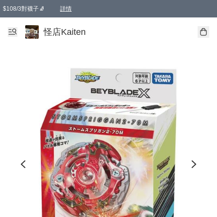
$108/3對襪子🧦
詳情
卡通傘☂️2把8折
購物滿 HKD 650.00即享免運費優惠！（適用於 本地送貨、本地取貨 )
詳情
怪店Kaiten