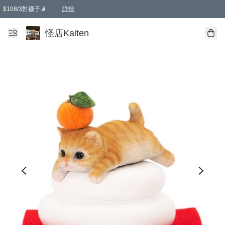
$108/3對襪子🧦
詳情
卡通傘☂️2把8折
購物滿 HKD 650.00即享免運費優惠！（適用於 本地送貨、本地取貨 )
詳情
怪店Kaiten