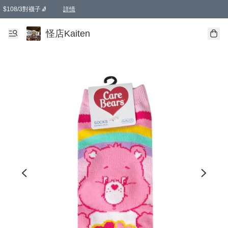
$108/3對襪子🧦
詳情
卡通傘☂️2把8折
購物滿 HKD 650.00即享免運費優惠！（適用於 本地送貨、本地取貨 )
詳情
怪店Kaiten