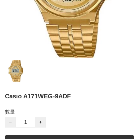
Casio A171WEG-9ADF
數量
−
+