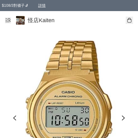
$108/3對襪子🧦
詳情
卡通傘☂️2把8折
購物滿 HKD 650.00即享免運費優惠！（適用於 本地送貨、本地取貨 )
詳情
怪店Kaiten