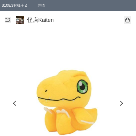
$108/3對襪子🧦
詳情
卡通傘☂️2把8折
購物滿 HKD 650.00即享免運費優惠！（適用於 本地送貨、本地取貨 )
詳情
怪店Kaiten