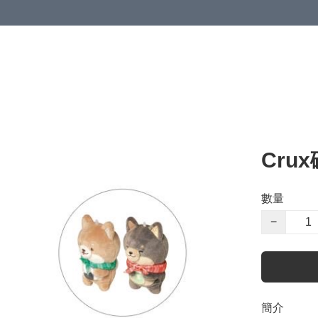
Cru
數量
−
簡介