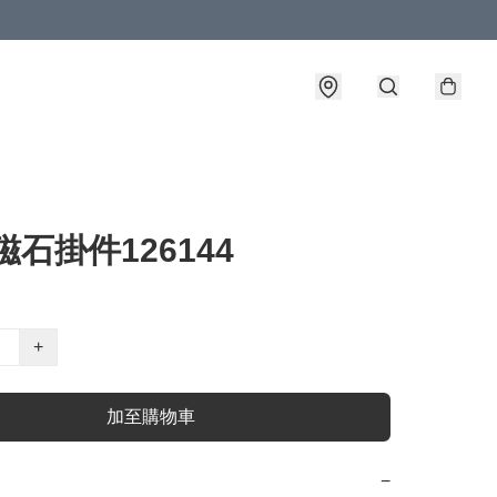
x磁石掛件126144
+
加至購物車
−