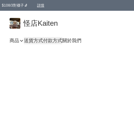
$108/3對襪子🧦
詳情
卡通傘☂️2把8折
購物滿 HKD 650.00即享免運費優惠！（適用於 本地送貨、本地取貨 )
詳情
怪店Kaiten
商品
送貨方式
付款方式
關於我們