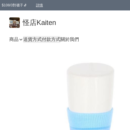
$108/3對襪子🧦
詳情
卡通傘☂️2把8折
購物滿 HKD 650.00即享免運費優惠！（適用於 本地送貨、本地取貨 )
詳情
怪店Kaiten
商品
送貨方式
付款方式
關於我們