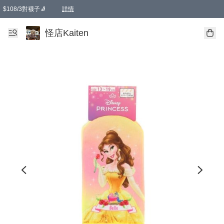
$108/3對襪子🧦
詳情
卡通傘☂️2把8折
購物滿 HKD 650.00即享免運費優惠！（適用於 本地送貨、本地取貨 )
詳情
怪店Kaiten