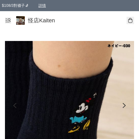
$108/3對襪子🧦
詳情
卡通傘☂️2把8折
購物滿 HKD 650.00即享免運費優惠！（適用於 本地送貨、本地取貨 )
詳情
怪店Kaiten