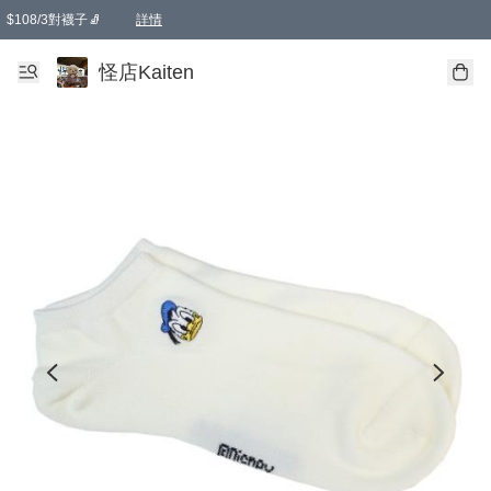
$108/3對襪子🧦
詳情
卡通傘☂️2把8折
購物滿 HKD 650.00即享免運費優惠！（適用於 本地送貨、本地取貨 )
詳情
怪店Kaiten