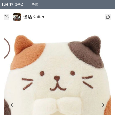
$108/3對襪子🧦
詳情
卡通傘☂️2把8折
購物滿 HKD 650.00即享免運費優惠！（適用於 本地送貨、本地取貨 )
詳情
怪店Kaiten