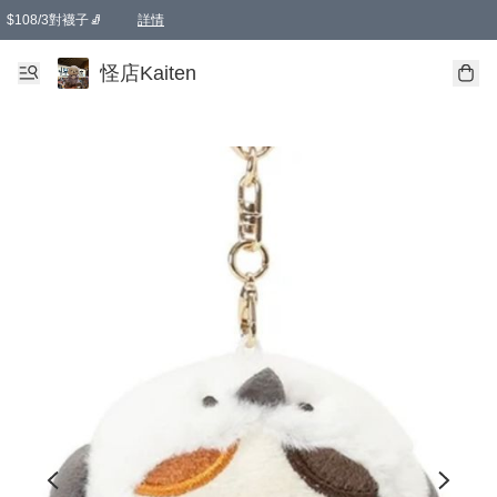
$108/3對襪子🧦
詳情
卡通傘☂️2把8折
購物滿 HKD 650.00即享免運費優惠！（適用於 本地送貨、本地取貨 )
詳情
怪店Kaiten