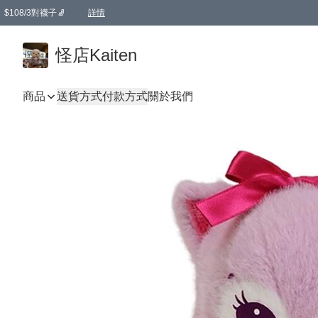
$108/3對襪子🧦
詳情
卡通傘☂️2把8折
購物滿 HKD 650.00即享免運費優惠！（適用於 本地送貨、本地取貨 )
詳情
怪店Kaiten
商品
送貨方式
付款方式
關於我們