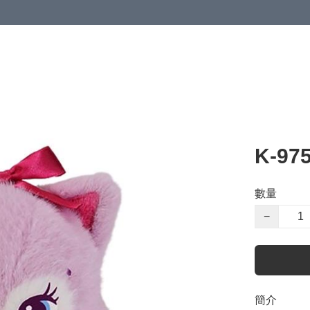
K-9
數量
−
簡介