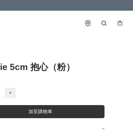
pie 5cm 抱心（粉）
+
加至購物車
−