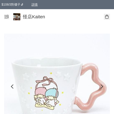
$108/3對襪子🧦
詳情
卡通傘☂️2把8折
購物滿 HKD 650.00即享免運費優惠！（適用於 本地送貨、本地取貨 )
詳情
怪店Kaiten